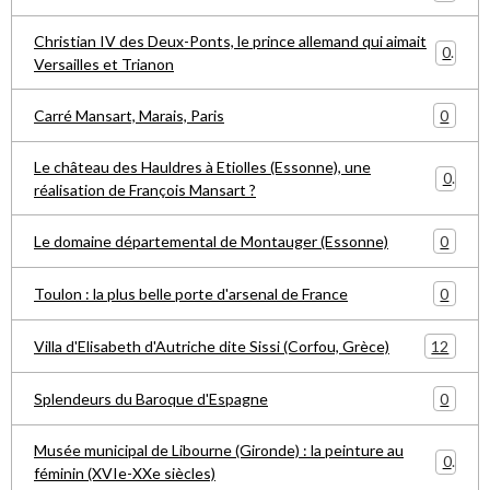
Christian IV des Deux-Ponts, le prince allemand qui aimait
0
Versailles et Trianon
0
Carré Mansart, Marais, Paris
Le château des Hauldres à Etiolles (Essonne), une
0
réalisation de François Mansart ?
0
Le domaine départemental de Montauger (Essonne)
0
Toulon : la plus belle porte d'arsenal de France
12
Villa d'Elisabeth d'Autriche dite Sissi (Corfou, Grèce)
0
Splendeurs du Baroque d'Espagne
Musée municipal de Libourne (Gironde) : la peinture au
0
féminin (XVIe-XXe siècles)