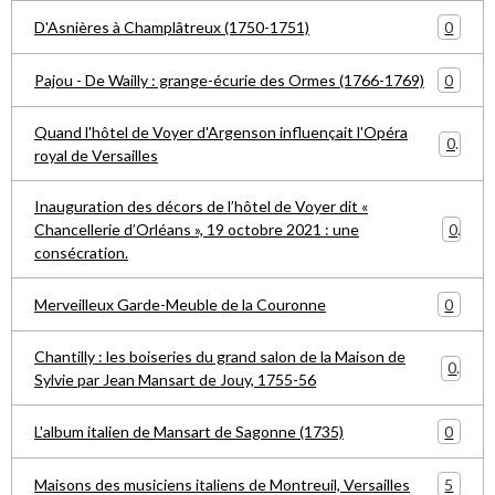
0
D'Asnières à Champlâtreux (1750-1751)
0
Pajou - De Wailly : grange-écurie des Ormes (1766-1769)
Quand l'hôtel de Voyer d'Argenson influençait l'Opéra
0
royal de Versailles
Inauguration des décors de l’hôtel de Voyer dit «
0
Chancellerie d’Orléans », 19 octobre 2021 : une
consécration.
0
Merveilleux Garde-Meuble de la Couronne
Chantilly : les boiseries du grand salon de la Maison de
0
Sylvie par Jean Mansart de Jouy, 1755-56
0
L'album italien de Mansart de Sagonne (1735)
5
Maisons des musiciens italiens de Montreuil, Versailles