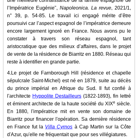
une meilleure connaissance de la famille espagnole de
l’Impératrice Eugénie",
Napoleonica. La revue
, 2021/1,
n° 39, p. 54-85. Le travail ici engagé mérite d’être
poursuivi car l’aspect espagnol de l’impératrice demeure
encore largement ignoré en France. Nous avons pu le
constater à travers son réseau espagnol, tant
aristocratique que des milieux d’affaires, dans le projet
de vente de la résidence de Biarritz en 1880. Réseau qui
reste à identifier en grande partie.
4.Le projet de Farnborough Hill (résidence et chapelle
sépulcrale Saint-Michel) est né en 1879, suite au décès
du prince impérial en Afrique du Sud. Il fut confié à
l'architecte
Hyppolite Destailleurs
(1822-1893), fin lettré
e
et éminent architecte de la haute société du XIX
siècle.
En 1880, l'impératrice mit en vente son domaine de
Biarritz pour financer l'opération.
Sa dernière résidence
en France fut la
Villa Cyrnos
à Cap Martin sur la Côte
d'Azur, qu'elle ne fréquentait que pour ses villégiatures.