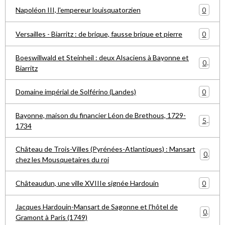
0
Napoléon III, l'empereur louisquatorzien
0
Versailles - Biarritz : de brique, fausse brique et pierre
Boeswillwald et Steinheil : deux Alsaciens à Bayonne et
0
Biarritz
0
Domaine impérial de Solférino (Landes)
Bayonne, maison du financier Léon de Brethous, 1729-
5
1734
Château de Trois-Villes (Pyrénées-Atlantiques) : Mansart
0
chez les Mousquetaires du roi
0
Châteaudun, une ville XVIIIe signée Hardouin
Jacques Hardouin-Mansart de Sagonne et l'hôtel de
0
Gramont à Paris (1749)