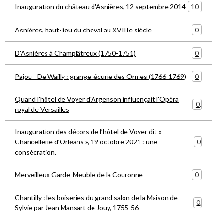
10
Inauguration du château d'Asnières, 12 septembre 2014
0
Asnières, haut-lieu du cheval au XVIIIe siècle
0
D'Asnières à Champlâtreux (1750-1751)
0
Pajou - De Wailly : grange-écurie des Ormes (1766-1769)
Quand l'hôtel de Voyer d'Argenson influençait l'Opéra
0
royal de Versailles
Inauguration des décors de l’hôtel de Voyer dit «
0
Chancellerie d’Orléans », 19 octobre 2021 : une
consécration.
0
Merveilleux Garde-Meuble de la Couronne
Chantilly : les boiseries du grand salon de la Maison de
0
Sylvie par Jean Mansart de Jouy, 1755-56