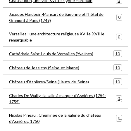
0
Châteaudun, une ville XVIIIe signée Hardouin
Jacques Hardouin-Mansart de Sagonne et l'hôtel de
0
Gramont à Paris (1749)
Versailles : une architecture religieuse XVIIe-XVIIIe
0
remarquable
10
Cathédrale Saint-Louis de Versailles (Yvelines)
10
Château de Jossigny (Seine-et-Marne)
10
Château d'Asnières/Seine (Hauts-de-Seine)
Charles De Wailly : la salle à manger d'Asnières (1754-
0
1755)
Nicolas Pineau : Cheminée de la galerie du château
0
d'Asnières, 1750