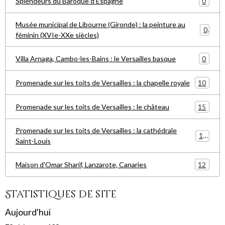
0
Splendeurs du Baroque d'Espagne
Musée municipal de Libourne (Gironde) : la peinture au
0
féminin (XVIe-XXe siècles)
0
Villa Arnaga, Cambo-les-Bains : le Versailles basque
10
Promenade sur les toits de Versailles : la chapelle royale
15
Promenade sur les toits de Versailles : le château
Promenade sur les toits de Versailles : la cathédrale
15
Saint-Louis
12
Maison d'Omar Sharif, Lanzarote, Canaries
Statistiques de site
Aujourd'hui