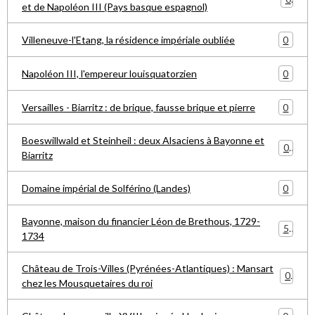
et de Napoléon III (Pays basque espagnol)
0
Villeneuve-l'Etang, la résidence impériale oubliée
0
Napoléon III, l'empereur louisquatorzien
0
Versailles - Biarritz : de brique, fausse brique et pierre
Boeswillwald et Steinheil : deux Alsaciens à Bayonne et
0
Biarritz
0
Domaine impérial de Solférino (Landes)
Bayonne, maison du financier Léon de Brethous, 1729-
5
1734
Château de Trois-Villes (Pyrénées-Atlantiques) : Mansart
0
chez les Mousquetaires du roi