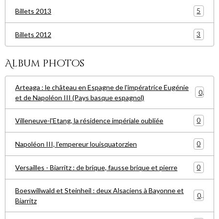
5
Billets 2013
3
Billets 2012
Album photos
Arteaga : le château en Espagne de l'impératrice Eugénie
0
et de Napoléon III (Pays basque espagnol)
0
Villeneuve-l'Etang, la résidence impériale oubliée
0
Napoléon III, l'empereur louisquatorzien
0
Versailles - Biarritz : de brique, fausse brique et pierre
Boeswillwald et Steinheil : deux Alsaciens à Bayonne et
0
Biarritz