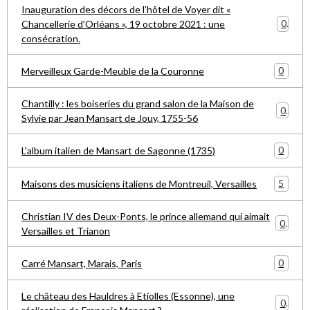
Inauguration des décors de l’hôtel de Voyer dit «
0
Chancellerie d’Orléans », 19 octobre 2021 : une
consécration.
0
Merveilleux Garde-Meuble de la Couronne
Chantilly : les boiseries du grand salon de la Maison de
0
Sylvie par Jean Mansart de Jouy, 1755-56
0
L'album italien de Mansart de Sagonne (1735)
5
Maisons des musiciens italiens de Montreuil, Versailles
Christian IV des Deux-Ponts, le prince allemand qui aimait
0
Versailles et Trianon
0
Carré Mansart, Marais, Paris
Le château des Hauldres à Etiolles (Essonne), une
0