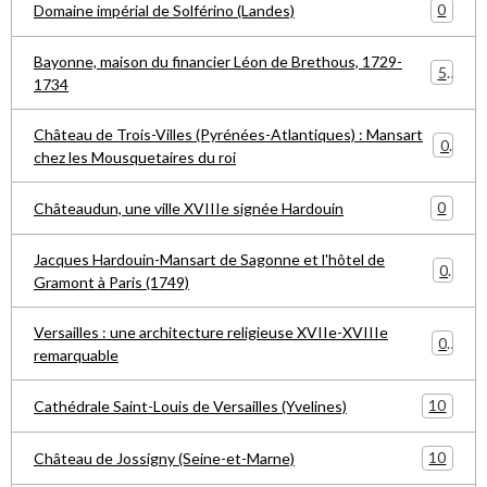
0
Domaine impérial de Solférino (Landes)
Bayonne, maison du financier Léon de Brethous, 1729-
5
1734
Château de Trois-Villes (Pyrénées-Atlantiques) : Mansart
0
chez les Mousquetaires du roi
0
Châteaudun, une ville XVIIIe signée Hardouin
Jacques Hardouin-Mansart de Sagonne et l'hôtel de
0
Gramont à Paris (1749)
Versailles : une architecture religieuse XVIIe-XVIIIe
0
remarquable
10
Cathédrale Saint-Louis de Versailles (Yvelines)
10
Château de Jossigny (Seine-et-Marne)