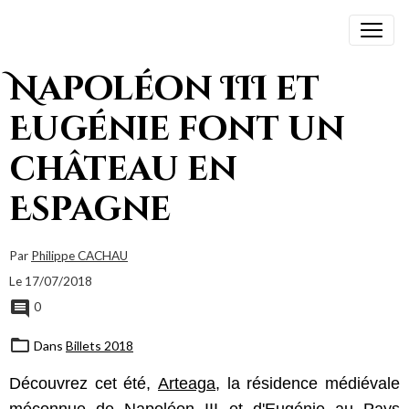
Napoléon III et
Eugénie font un
château en
Espagne
Par
Philippe CACHAU
Le 17/07/2018
0
Dans
Billets 2018
Découvrez cet été,
Arteaga
, la résidence médiévale
méconnue de Napoléon III et d'Eugénie au Pays