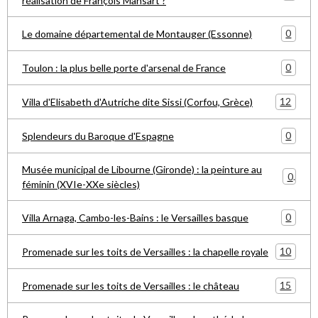
réalisation de François Mansart ?
0
Le domaine départemental de Montauger (Essonne)
0
Toulon : la plus belle porte d'arsenal de France
12
Villa d'Elisabeth d'Autriche dite Sissi (Corfou, Grèce)
0
Splendeurs du Baroque d'Espagne
Musée municipal de Libourne (Gironde) : la peinture au
0
féminin (XVIe-XXe siècles)
0
Villa Arnaga, Cambo-les-Bains : le Versailles basque
10
Promenade sur les toits de Versailles : la chapelle royale
15
Promenade sur les toits de Versailles : le château