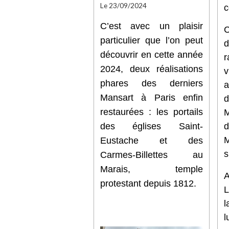
Le 23/09/2024
c
C’est avec un plaisir
particulier que l’on peut
d
découvrir en cette année
r
2024, deux réalisations
v
phares des derniers
a
Mansart à Paris enfin
restaurées : les portails
M
des églises Saint-
M
Eustache et des
s
Carmes-Billettes au
Marais, temple
A
protestant depuis 1812.
l
l