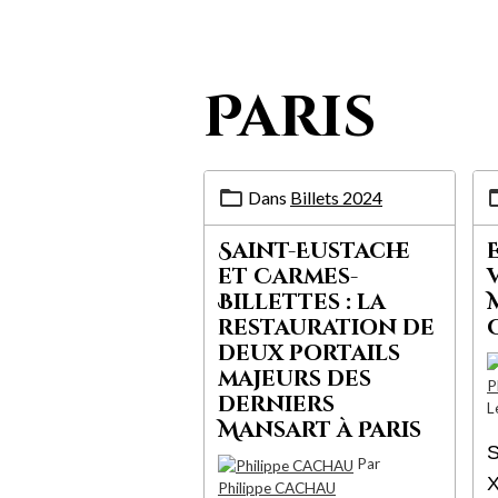
Paris
Dans
Billets 2024
Saint-Eustache
et Carmes-
Billettes : la
restauration de
deux portails
majeurs des
P
derniers
L
Mansart à Paris
S
Par
X
Philippe CACHAU