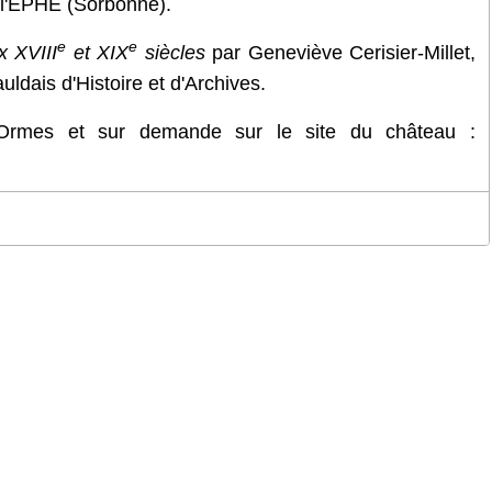
 l'EPHE (Sorbonne).
e
e
x XVIII
et XIX
siècles
par Geneviève Cerisier-Millet,
ldais d'Histoire et d'Archives.
Ormes et sur demande sur le site du château :