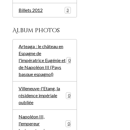
Billets 2012
3
Album photos
Arteaga : le château en
Espagne de
l'impératrice Eugénie et
0
de Napoléon III (Pays
basque espagnol)
Villeneuve-l'Etang, la
résidence impériale
0
oubliée
Napoléon III,
l'empereur
0