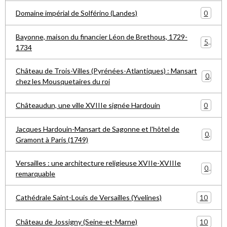
0
Domaine impérial de Solférino (Landes)
Bayonne, maison du financier Léon de Brethous, 1729-
5
1734
Château de Trois-Villes (Pyrénées-Atlantiques) : Mansart
0
chez les Mousquetaires du roi
0
Châteaudun, une ville XVIIIe signée Hardouin
Jacques Hardouin-Mansart de Sagonne et l'hôtel de
0
Gramont à Paris (1749)
Versailles : une architecture religieuse XVIIe-XVIIIe
0
remarquable
10
Cathédrale Saint-Louis de Versailles (Yvelines)
10
Château de Jossigny (Seine-et-Marne)