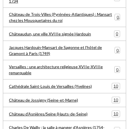
1734
Château de Trois-Villes (Pyrénées-Atlantiques) : Mansart
0
chez les Mousquetaires du roi
0
Châteaudun, une ville XVIIIe signée Hardouin
Jacques Hardouin-Mansart de Sagonne et l'hôtel de
0
Gramont à Paris (1749)
Versailles : une architecture religieuse XVIIe-XVIIIe
0
remarquable
10
Cathédrale Saint-Louis de Versailles (Yvelines)
10
Château de Jossigny (Seine-et-Marne)
10
Château d'Asnières/Seine (Hauts-de-Seine)
Charles De Wailly : la salle à manger d'Asnières (1754-