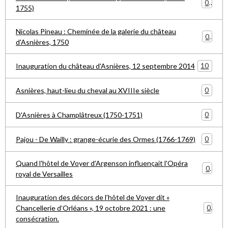
0
1755)
Nicolas Pineau : Cheminée de la galerie du château
0
d'Asnières, 1750
10
Inauguration du château d'Asnières, 12 septembre 2014
0
Asnières, haut-lieu du cheval au XVIIIe siècle
0
D'Asnières à Champlâtreux (1750-1751)
0
Pajou - De Wailly : grange-écurie des Ormes (1766-1769)
Quand l'hôtel de Voyer d'Argenson influençait l'Opéra
0
royal de Versailles
Inauguration des décors de l’hôtel de Voyer dit «
0
Chancellerie d’Orléans », 19 octobre 2021 : une
consécration.