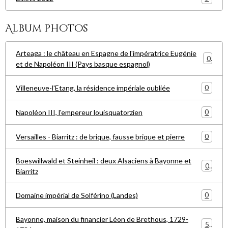
Album photos
Arteaga : le château en Espagne de l'impératrice Eugénie
0
et de Napoléon III (Pays basque espagnol)
0
Villeneuve-l'Etang, la résidence impériale oubliée
0
Napoléon III, l'empereur louisquatorzien
0
Versailles - Biarritz : de brique, fausse brique et pierre
Boeswillwald et Steinheil : deux Alsaciens à Bayonne et
0
Biarritz
0
Domaine impérial de Solférino (Landes)
Bayonne, maison du financier Léon de Brethous, 1729-
5