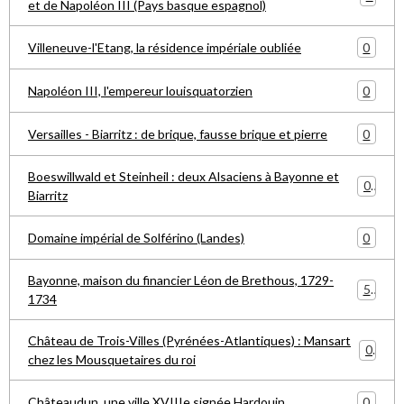
et de Napoléon III (Pays basque espagnol)
0
Villeneuve-l'Etang, la résidence impériale oubliée
0
Napoléon III, l'empereur louisquatorzien
0
Versailles - Biarritz : de brique, fausse brique et pierre
Boeswillwald et Steinheil : deux Alsaciens à Bayonne et
0
Biarritz
0
Domaine impérial de Solférino (Landes)
Bayonne, maison du financier Léon de Brethous, 1729-
5
1734
Château de Trois-Villes (Pyrénées-Atlantiques) : Mansart
0
chez les Mousquetaires du roi
0
Châteaudun, une ville XVIIIe signée Hardouin