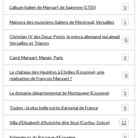
0
L'album italien de Mansart de Sagonne (1735)
5
Maisons des musiciens italiens de Montreuil, Versailles
Christian IV des Deux-Ponts, le prince allemand qui aimait
0
Versailles et Trianon
0
Carré Mansart, Marais, Paris
Le château des Hauldres à Etiolles (Essonne), une
0
réalisation de François Mansart ?
0
Le domaine départemental de Montauger (Essonne)
0
Toulon : la plus belle porte d'arsenal de France
12
Villa d'Elisabeth d'Autriche dite Sissi (Corfou, Grèce)
0
Splendeurs du Baroque d'Espagne