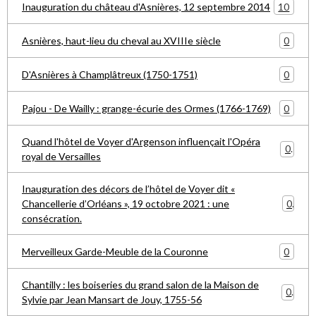
10
Inauguration du château d'Asnières, 12 septembre 2014
0
Asnières, haut-lieu du cheval au XVIIIe siècle
0
D'Asnières à Champlâtreux (1750-1751)
0
Pajou - De Wailly : grange-écurie des Ormes (1766-1769)
Quand l'hôtel de Voyer d'Argenson influençait l'Opéra
0
royal de Versailles
Inauguration des décors de l’hôtel de Voyer dit «
0
Chancellerie d’Orléans », 19 octobre 2021 : une
consécration.
0
Merveilleux Garde-Meuble de la Couronne
Chantilly : les boiseries du grand salon de la Maison de
0
Sylvie par Jean Mansart de Jouy, 1755-56