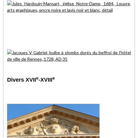
e
e
Divers XVII
-XVIII