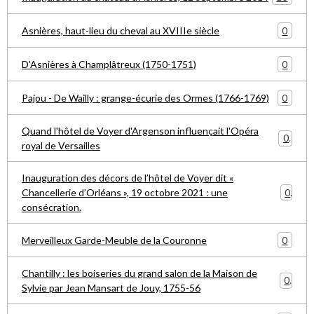
0
Asnières, haut-lieu du cheval au XVIIIe siècle
0
D'Asnières à Champlâtreux (1750-1751)
0
Pajou - De Wailly : grange-écurie des Ormes (1766-1769)
Quand l'hôtel de Voyer d'Argenson influençait l'Opéra
0
royal de Versailles
Inauguration des décors de l’hôtel de Voyer dit «
0
Chancellerie d’Orléans », 19 octobre 2021 : une
consécration.
0
Merveilleux Garde-Meuble de la Couronne
Chantilly : les boiseries du grand salon de la Maison de
0
Sylvie par Jean Mansart de Jouy, 1755-56