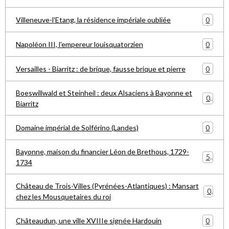
0
Villeneuve-l'Etang, la résidence impériale oubliée
0
Napoléon III, l'empereur louisquatorzien
0
Versailles - Biarritz : de brique, fausse brique et pierre
Boeswillwald et Steinheil : deux Alsaciens à Bayonne et
0
Biarritz
0
Domaine impérial de Solférino (Landes)
Bayonne, maison du financier Léon de Brethous, 1729-
5
1734
Château de Trois-Villes (Pyrénées-Atlantiques) : Mansart
0
chez les Mousquetaires du roi
0
Châteaudun, une ville XVIIIe signée Hardouin