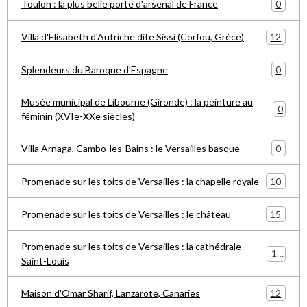
0
Toulon : la plus belle porte d'arsenal de France
12
Villa d'Elisabeth d'Autriche dite Sissi (Corfou, Grèce)
0
Splendeurs du Baroque d'Espagne
Musée municipal de Libourne (Gironde) : la peinture au
0
féminin (XVIe-XXe siècles)
0
Villa Arnaga, Cambo-les-Bains : le Versailles basque
10
Promenade sur les toits de Versailles : la chapelle royale
15
Promenade sur les toits de Versailles : le château
Promenade sur les toits de Versailles : la cathédrale
15
Saint-Louis
12
Maison d'Omar Sharif, Lanzarote, Canaries