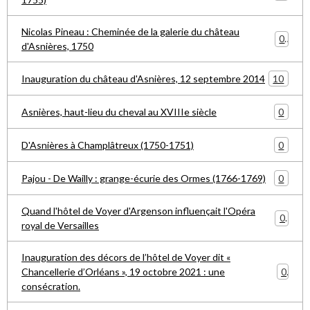
Nicolas Pineau : Cheminée de la galerie du château
0
d'Asnières, 1750
10
Inauguration du château d'Asnières, 12 septembre 2014
0
Asnières, haut-lieu du cheval au XVIIIe siècle
0
D'Asnières à Champlâtreux (1750-1751)
0
Pajou - De Wailly : grange-écurie des Ormes (1766-1769)
Quand l'hôtel de Voyer d'Argenson influençait l'Opéra
0
royal de Versailles
Inauguration des décors de l’hôtel de Voyer dit «
0
Chancellerie d’Orléans », 19 octobre 2021 : une
consécration.