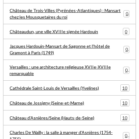
Château de Trois-Villes (Pyrénées-Atlantiques) : Mansart
0
chez les Mousquetaires du roi
0
Châteaudun, une ville XVIIIe signée Hardouin
Jacques Hardouin-Mansart de Sagonne et l'hôtel de
0
Gramont à Paris (1749)
Versailles : une architecture religieuse XVIIe-XVIIIe
0
remarquable
10
Cathédrale Saint-Louis de Versailles (Yvelines)
10
Château de Jossigny (Seine-et-Marne)
10
Château d'Asnières/Seine (Hauts-de-Seine)
Charles De Wailly : la salle à manger d'Asnières (1754-
0
1755)