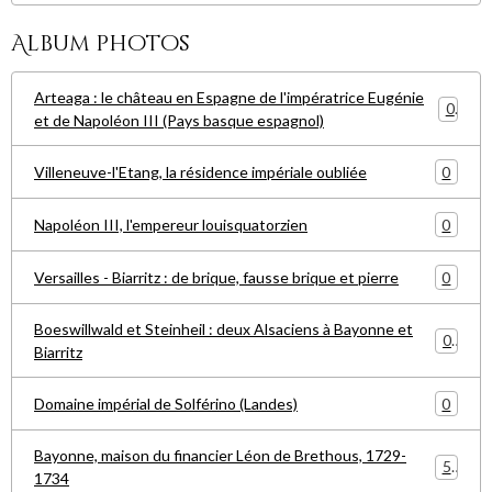
Album photos
Arteaga : le château en Espagne de l'impératrice Eugénie
0
et de Napoléon III (Pays basque espagnol)
0
Villeneuve-l'Etang, la résidence impériale oubliée
0
Napoléon III, l'empereur louisquatorzien
0
Versailles - Biarritz : de brique, fausse brique et pierre
Boeswillwald et Steinheil : deux Alsaciens à Bayonne et
0
Biarritz
0
Domaine impérial de Solférino (Landes)
Bayonne, maison du financier Léon de Brethous, 1729-
5
1734