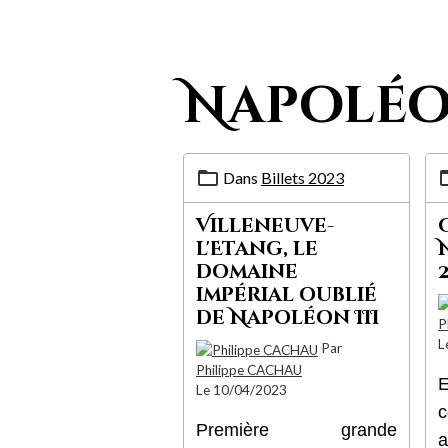
Napoléo
Dans
Billets 2023
Villeneuve-
l'Etang, le
domaine
impérial oublié
de Napoléon III
P
L
Par
Philippe CACHAU
Le 10/04/2023
c
Première grande
a