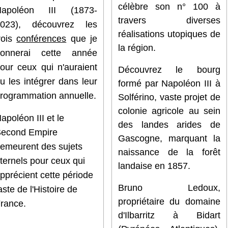
célèbre son n° 100 à
Napoléon III (1873-
travers diverses
2023), découvrez les
réalisations utopiques de
rois
conférences
que je
la région.
donnerai cette année
our ceux qui n'auraient
Découvrez le bourg
u les intégrer dans leur
formé par Napoléon III à
rogrammation annuelle.
Solférino, vaste projet de
colonie agricole au sein
apoléon III et le
des landes arides de
econd Empire
Gascogne, marquant la
emeurent des sujets
naissance de la forêt
ternels pour ceux qui
landaise en 1857.
pprécient cette période
Bruno Ledoux,
aste de l'Histoire de
propriétaire du domaine
rance.
d'Ilbarritz à Bidart