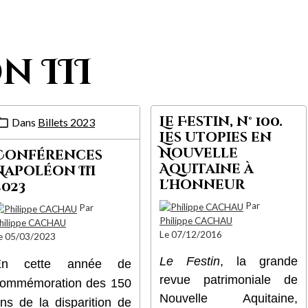
n III
Le Festin, n° 100.
Dans
Billets 2023
Les utopies en
Nouvelle
Conférences
Aquitaine à
Napoléon III
l'honneur
2023
Par
Par
Philippe CACHAU
hilippe CACHAU
Le 07/12/2016
e 05/03/2023
Le Festin
, la grande
En cette année de
revue patrimoniale de
ommémoration des 150
Nouvelle Aquitaine,
ns de la disparition de