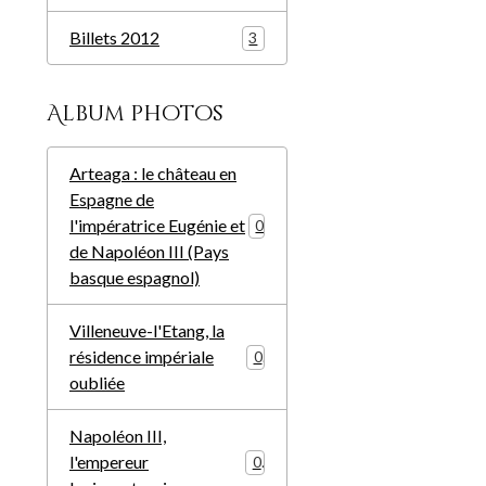
Billets 2012
3
Album photos
Arteaga : le château en
Espagne de
l'impératrice Eugénie et
0
de Napoléon III (Pays
basque espagnol)
Villeneuve-l'Etang, la
résidence impériale
0
oubliée
Napoléon III,
l'empereur
0