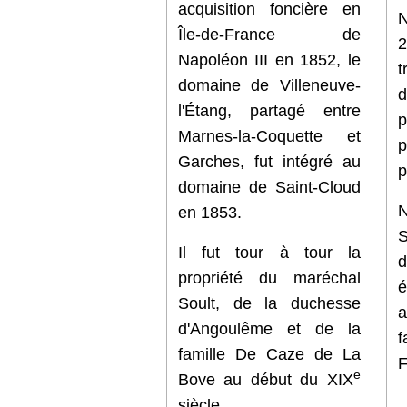
acquisition foncière en
Île-de-France de
Napoléon III en 1852, le
t
domaine de Villeneuve-
l'Étang, partagé entre
p
Marnes-la-Coquette et
p
Garches, fut intégré au
p
domaine de Saint-Cloud
N
en 1853.
S
Il fut tour à tour la
d
propriété du maréchal
é
Soult, de la duchesse
a
d'Angoulême et de la
f
famille De Caze de La
F
e
Bove au début du XIX
siècle.