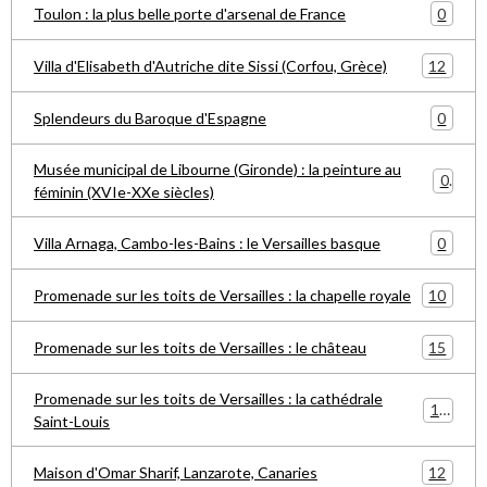
0
Toulon : la plus belle porte d'arsenal de France
12
Villa d'Elisabeth d'Autriche dite Sissi (Corfou, Grèce)
0
Splendeurs du Baroque d'Espagne
Musée municipal de Libourne (Gironde) : la peinture au
0
féminin (XVIe-XXe siècles)
0
Villa Arnaga, Cambo-les-Bains : le Versailles basque
10
Promenade sur les toits de Versailles : la chapelle royale
15
Promenade sur les toits de Versailles : le château
Promenade sur les toits de Versailles : la cathédrale
15
Saint-Louis
12
Maison d'Omar Sharif, Lanzarote, Canaries