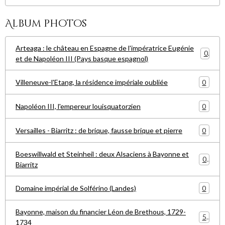
Album photos
Arteaga : le château en Espagne de l'impératrice Eugénie
0
et de Napoléon III (Pays basque espagnol)
0
Villeneuve-l'Etang, la résidence impériale oubliée
0
Napoléon III, l'empereur louisquatorzien
0
Versailles - Biarritz : de brique, fausse brique et pierre
Boeswillwald et Steinheil : deux Alsaciens à Bayonne et
0
Biarritz
0
Domaine impérial de Solférino (Landes)
Bayonne, maison du financier Léon de Brethous, 1729-
5
1734