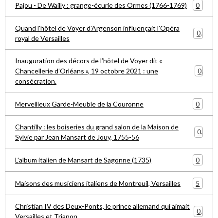
0
Pajou - De Wailly : grange-écurie des Ormes (1766-1769)
Quand l'hôtel de Voyer d'Argenson influençait l'Opéra
0
royal de Versailles
Inauguration des décors de l’hôtel de Voyer dit «
0
Chancellerie d’Orléans », 19 octobre 2021 : une
consécration.
0
Merveilleux Garde-Meuble de la Couronne
Chantilly : les boiseries du grand salon de la Maison de
0
Sylvie par Jean Mansart de Jouy, 1755-56
0
L'album italien de Mansart de Sagonne (1735)
5
Maisons des musiciens italiens de Montreuil, Versailles
Christian IV des Deux-Ponts, le prince allemand qui aimait
0
Versailles et Trianon