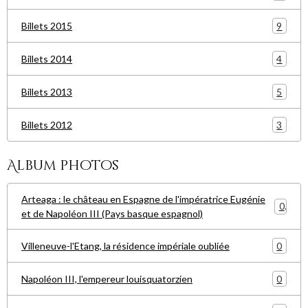
9
Billets 2015
4
Billets 2014
5
Billets 2013
3
Billets 2012
Album photos
Arteaga : le château en Espagne de l'impératrice Eugénie
0
et de Napoléon III (Pays basque espagnol)
0
Villeneuve-l'Etang, la résidence impériale oubliée
0
Napoléon III, l'empereur louisquatorzien