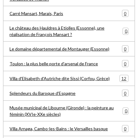
0
Carré Mansart, Marais, Paris
Le château des Hauldres à Etiolles (Essonne), une
0
réalisation de François Mansart ?
0
Le domaine départemental de Montauger (Essonne)
0
Toulon : la plus belle porte d'arsenal de France
12
Villa d'Elisabeth d'Autriche dite Sissi (Corfou, Grèce)
0
Splendeurs du Baroque d'Espagne
Musée municipal de Libourne (Gironde) : la peinture au
0
féminin (XVIe-XXe siècles)
0
Villa Arnaga, Cambo-les-Bains : le Versailles basque