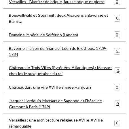
0
Versailles - Biarritz : de brique, fausse brique et pierre
Boeswillwald et Steinheil : deux Alsaciens à Bayonne et
0
Biarritz
0
Domaine impérial de Solférino (Landes)
Bayonne, maison du financier Léon de Brethous, 1729-
5
1734
Château de Trois-Villes (Pyrénées-Atlantiques) : Mansart
0
chez les Mousquetaires du roi
0
Châteaudun, une ville XVIIIe signée Hardouin
Jacques Hardouin-Mansart de Sagonne et l'hôtel de
0
Gramont à Paris (1749)
Versailles : une architecture religieuse XVIIe-XVIIIe
0
remarquable