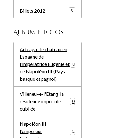
Billets 2012
3
Album photos
Arteaga : le château en
Espagne de
l'impératrice Eugénie et
0
de Napoléon III (Pays
basque espagnol)
Villeneuve-l'Etang, la
résidence impériale
0
oubliée
Napoléon III,
l'empereur
0