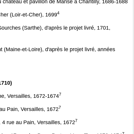
du château et pavillon de Manse à Chantilly, 1686-1688
4
her (Loir-et-Cher), 1699
ourches (Sarthe), d'après le projet livré, 1701,
(Maine-et-Loire), d'après le projet livré, années
1710)
7
, Versailles, 1672-1674
7
au Pain, Versailles, 1672
7
4 rue au Pain, Versailles, 1672
7