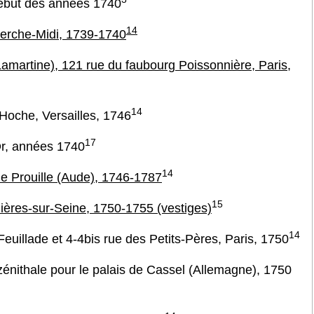
début des années 1740
14
herche-Midi, 1739-1740
Lamartine), 121 rue du faubourg Poissonnière, Paris,
14
 Hoche, Versailles, 1746
17
Or, années 1740
14
e Prouille (Aude), 1746-1787
15
ières-sur-Seine, 1750-1755 (vestiges)
14
euillade et 4-4bis rue des Petits-Pères, Paris, 1750
 zénithale pour le palais de Cassel (Allemagne), 1750