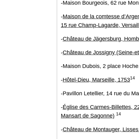
-Maison Bourgeois, 62 rue Mont
-
Maison de la comtesse d’Argens
15 rue Champ-Lagarde, Versail
-
Château de Jägersburg, Hombu
-
Château de Jossigny (Seine-e
-Maison Dubois, 2 place Hoche,
14
-
Hôtel-Dieu, Marseille, 1753
-Pavillon Letellier, 14 rue du M
-
Église des Carmes-Billettes, 2
14
Mansart de Sagonne)
-
Château de Montauger, Lisses