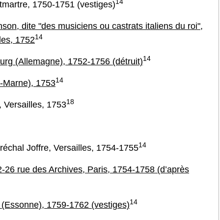
14
martre, 1750-1751 (vestiges)
on, dite "des musiciens ou castrats italiens du roi",
14
les, 1752
14
rg (Allemagne), 1752-1756 (détruit)
14
t-Marne), 1753
18
 Versailles, 1753
14
aréchal Joffre, Versailles, 1754-1755
2-26 rue des Archives, Paris, 1754-1758 (d’après
14
 (Essonne), 1759-1762 (vestiges)