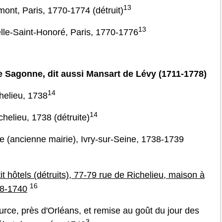
13
ont, Paris, 1770-1774 (détruit)
13
lle-Saint-Honoré, Paris, 1770-1776
 Sagonne, dit aussi Mansart de Lévy (1711-1778)
14
helieu, 1738
14
helieu, 1738 (détruite)
 (ancienne mairie), Ivry-sur-Seine, 1738-1739
t hôtels (détruits), 77-79 rue de Richelieu, maison à
16
38-1740
rce, près d'Orléans, et remise au goût du jour des
3