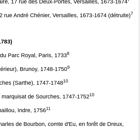
ire, 17 rue des Deux-Portes, Versailles, 1673-1674
7
2 rue André Chénier, Versailles, 1673-1674 (détruite)
1783)
8
 du Parc Royal, Paris, 1733
9
térieur), Brunoy, 1748-1750
10
rches (Sarthe), 1747-1748
10
u marquisat de Sourches, 1747-1752
11
aillou, Indre, 1756
harles de Bourbon, comte d'Eu, en forêt de Dreux,