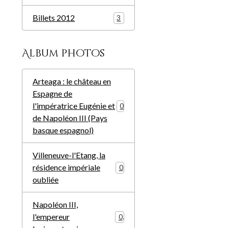
Billets 2012
3
Album photos
Arteaga : le château en
Espagne de
l'impératrice Eugénie et
0
de Napoléon III (Pays
basque espagnol)
Villeneuve-l'Etang, la
résidence impériale
0
oubliée
Napoléon III,
l'empereur
0