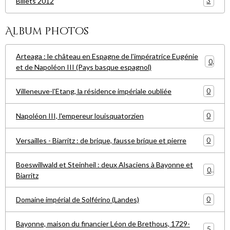
3
Billets 2012
Album photos
Arteaga : le château en Espagne de l'impératrice Eugénie
0
et de Napoléon III (Pays basque espagnol)
0
Villeneuve-l'Etang, la résidence impériale oubliée
0
Napoléon III, l'empereur louisquatorzien
0
Versailles - Biarritz : de brique, fausse brique et pierre
Boeswillwald et Steinheil : deux Alsaciens à Bayonne et
0
Biarritz
0
Domaine impérial de Solférino (Landes)
Bayonne, maison du financier Léon de Brethous, 1729-
5