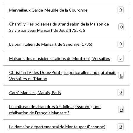
0
Merveilleux Garde-Meuble de la Couronne
Chantilly : les boiseries du grand salon de la Maison de
0
Sylvie par Jean Mansart de Jouy, 1755-56
0
L'album italien de Mansart de Sagonne (1735)
5
Maisons des musiciens italiens de Montreuil, Versailles
Christian IV des Deux-Ponts, le prince allemand qui aimait
0
Versailles et Trianon
0
Carré Mansart, Marais, Paris
Le château des Hauldres à Etiolles (Essonne), une
0
réalisation de François Mansart ?
0
Le domaine départemental de Montauger (Essonne)