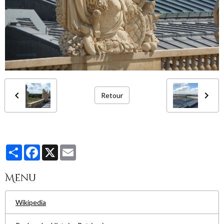
Retour
Partager
Facebook
X
Email
Menu
Wikipedia