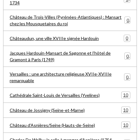
1734
Château de Trois-Villes (Pyrénées-Atlantiques) : Mansart
0
chez les Mousquetaires du roi
0
Châteaudun, une ville XVIIIe signée Hardouin
Jacques Hardouin-Mansart de Sagonne et l'hôtel de
0
Gramont à Paris (1749)
Versailles : une architecture religieuse XVIIe-XVIIIe
0
remarquable
10
Cathédrale Saint-Louis de Versailles (Yvelines)
10
Château de Jossigny (Seine-et-Marne)
10
Château d'Asnières/Seine (Hauts-de-Seine)
Charles De Wailly : la salle à manger d'Asnières (1754-