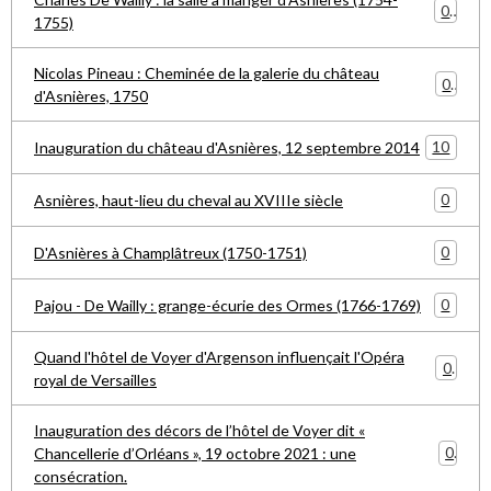
0
1755)
Nicolas Pineau : Cheminée de la galerie du château
0
d'Asnières, 1750
10
Inauguration du château d'Asnières, 12 septembre 2014
0
Asnières, haut-lieu du cheval au XVIIIe siècle
0
D'Asnières à Champlâtreux (1750-1751)
0
Pajou - De Wailly : grange-écurie des Ormes (1766-1769)
Quand l'hôtel de Voyer d'Argenson influençait l'Opéra
0
royal de Versailles
Inauguration des décors de l’hôtel de Voyer dit «
0
Chancellerie d’Orléans », 19 octobre 2021 : une
consécration.