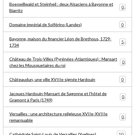
Boeswillwald et Steinheil : deux Alsaciens à Bayonne et
0
Biarritz
0
Domaine impérial de Solférino (Landes)
Bayonne, maison du financier Léon de Brethous, 1729-
5
1734
Château de Trois-Villes (Pyrénées-Atlantiques) : Mansart
0
chez les Mousquetaires du roi
0
Châteaudun, une ville XVIIIe signée Hardouin
Jacques Hardouin-Mansart de Sagonne et l'hôtel de
0
Gramont à Paris (1749)
Versailles : une architecture religieuse XVIIe-XVIIIe
0
remarquable
10
Cathédrale Saint-Louis de Versailles (Yvelines)