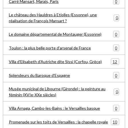
0
Carré Mansart, Marais, Paris
Le château des Hauldres à Etiolles (Essonne), une
0
réalisation de François Mansart ?
0
Le domaine départemental de Montauger (Essonne)
0
Toulon : la plus belle porte d'arsenal de France
12
Villa d'Elisabeth d'Autriche dite Sissi (Corfou, Grèce)
0
Splendeurs du Baroque d'Espagne
Musée municipal de Libourne (Gironde) : la peinture au
0
féminin (XVIe-XXe siècles)
0
Villa Arnaga, Cambo-les-Bains : le Versailles basque
10
Promenade sur les toits de Versailles : la chapelle royale