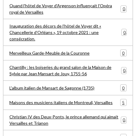
Quand l'hôtel de Voyer d'Argenson influençait l'Opéra
0
royal de Versailles
Inauguration des décors de l’hôtel de Voyer dit «
0
Chancellerie d’Orléans », 19 octobre 2021 : une
consécration.
0
Merveilleux Garde-Meuble de la Couronne
Chantilly : les boiseries du grand salon de la Maison de
0
Sylvie par Jean Mansart de Jouy, 1755-56
0
L'album italien de Mansart de Sagonne (1735)
5
Maisons des musiciens italiens de Montreuil, Versailles
Christian IV des Deux-Ponts, le prince allemand qui aimait
0
Versailles et Trianon