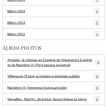
4
Billets 2014
5
Billets 2013
3
Billets 2012
Album photos
Arteaga : le château en Espagne de l'impératrice Eugénie
0
et de Napoléon III (Pays basque espagnol)
0
Villeneuve-l'Etang, la résidence impériale oubliée
0
Napoléon III, l'empereur louisquatorzien
0
Versailles - Biarritz : de brique, fausse brique et pierre