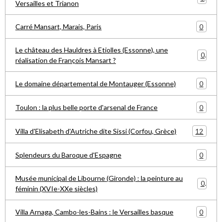
Versailles et Trianon
0
Carré Mansart, Marais, Paris
Le château des Hauldres à Etiolles (Essonne), une
0
réalisation de François Mansart ?
0
Le domaine départemental de Montauger (Essonne)
0
Toulon : la plus belle porte d'arsenal de France
12
Villa d'Elisabeth d'Autriche dite Sissi (Corfou, Grèce)
0
Splendeurs du Baroque d'Espagne
Musée municipal de Libourne (Gironde) : la peinture au
0
féminin (XVIe-XXe siècles)
0
Villa Arnaga, Cambo-les-Bains : le Versailles basque