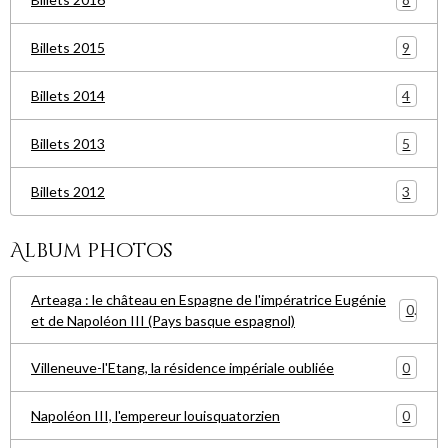
9
Billets 2015
4
Billets 2014
5
Billets 2013
3
Billets 2012
Album photos
Arteaga : le château en Espagne de l'impératrice Eugénie
0
et de Napoléon III (Pays basque espagnol)
0
Villeneuve-l'Etang, la résidence impériale oubliée
0
Napoléon III, l'empereur louisquatorzien