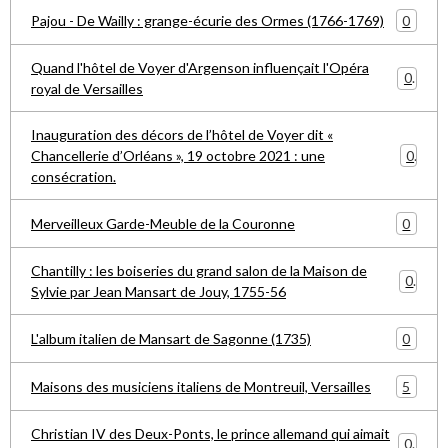
0
Pajou - De Wailly : grange-écurie des Ormes (1766-1769)
Quand l'hôtel de Voyer d'Argenson influençait l'Opéra
0
royal de Versailles
Inauguration des décors de l’hôtel de Voyer dit «
0
Chancellerie d’Orléans », 19 octobre 2021 : une
consécration.
0
Merveilleux Garde-Meuble de la Couronne
Chantilly : les boiseries du grand salon de la Maison de
0
Sylvie par Jean Mansart de Jouy, 1755-56
0
L'album italien de Mansart de Sagonne (1735)
5
Maisons des musiciens italiens de Montreuil, Versailles
Christian IV des Deux-Ponts, le prince allemand qui aimait
0