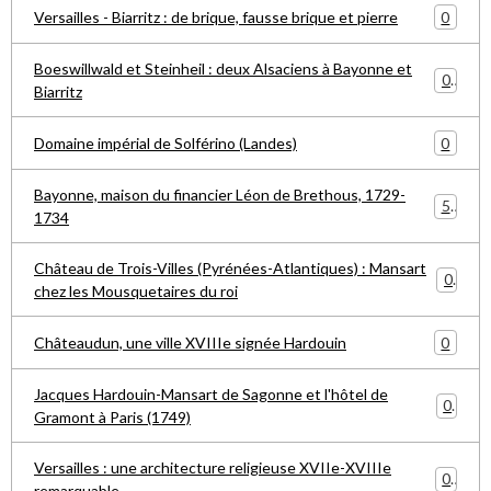
0
Versailles - Biarritz : de brique, fausse brique et pierre
Boeswillwald et Steinheil : deux Alsaciens à Bayonne et
0
Biarritz
0
Domaine impérial de Solférino (Landes)
Bayonne, maison du financier Léon de Brethous, 1729-
5
1734
Château de Trois-Villes (Pyrénées-Atlantiques) : Mansart
0
chez les Mousquetaires du roi
0
Châteaudun, une ville XVIIIe signée Hardouin
Jacques Hardouin-Mansart de Sagonne et l'hôtel de
0
Gramont à Paris (1749)
Versailles : une architecture religieuse XVIIe-XVIIIe
0
remarquable